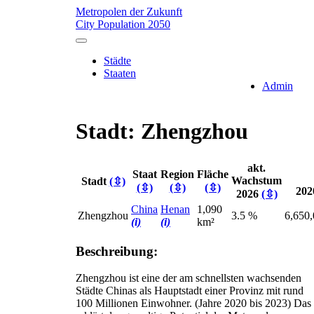
Metropolen der Zukunft
City Population 2050
Städte
Staaten
Admin
Stadt: Zhengzhou
akt.
Staat
Region
Fläche
Wachstum
Stadt
(⇳)
(⇳)
(⇳)
(⇳)
202
2026
(⇳)
China
Henan
1,090
Zhengzhou
3.5 %
6,650
(i)
(i)
km²
Beschreibung:
Zhengzhou ist eine der am schnellsten wachsenden
Städte Chinas als Hauptstadt einer Provinz mit rund
100 Millionen Einwohner. (Jahre 2020 bis 2023) Das