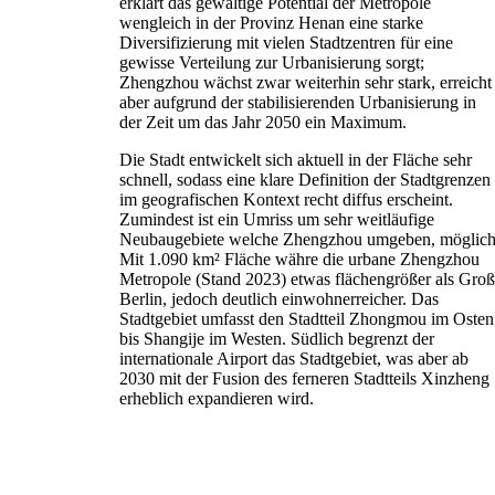
erklärt das gewaltige Potential der Metropole
wengleich in der Provinz Henan eine starke
Diversifizierung mit vielen Stadtzentren für eine
gewisse Verteilung zur Urbanisierung sorgt;
Zhengzhou wächst zwar weiterhin sehr stark, erreicht
aber aufgrund der stabilisierenden Urbanisierung in
der Zeit um das Jahr 2050 ein Maximum.
Die Stadt entwickelt sich aktuell in der Fläche sehr
schnell, sodass eine klare Definition der Stadtgrenzen
im geografischen Kontext recht diffus erscheint.
Zumindest ist ein Umriss um sehr weitläufige
Neubaugebiete welche Zhengzhou umgeben, möglich
Mit 1.090 km² Fläche währe die urbane Zhengzhou
Metropole (Stand 2023) etwas flächengrößer als Groß
Berlin, jedoch deutlich einwohnerreicher. Das
Stadtgebiet umfasst den Stadtteil Zhongmou im Osten
bis Shangije im Westen. Südlich begrenzt der
internationale Airport das Stadtgebiet, was aber ab
2030 mit der Fusion des ferneren Stadtteils Xinzheng
erheblich expandieren wird.