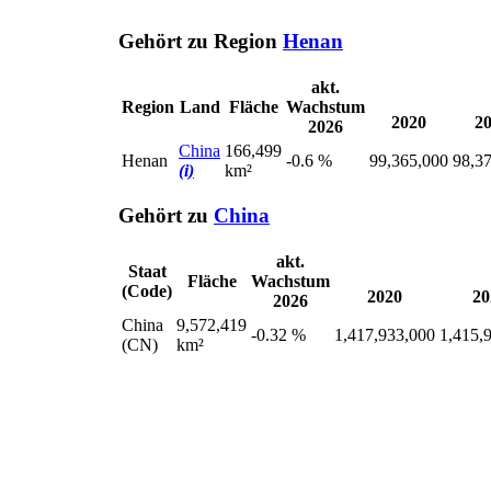
Gehört zu Region
Henan
akt.
Region
Land
Fläche
Wachstum
2020
2
2026
China
166,499
Henan
-0.6 %
99,365,000
98,3
(i)
km²
Gehört zu
China
akt.
Staat
Fläche
Wachstum
(Code)
2020
20
2026
China
9,572,419
-0.32 %
1,417,933,000
1,415,
(CN)
km²