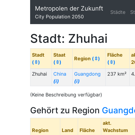
Metropolen der Zukunft
Städte
S
City Population 2050
Stadt: Zhuhai
Stadt
Staat
Fläche
a
Region
(⇳)
(⇳)
(⇳)
(⇳)
2
Zhuhai
China
Guangdong
237 km²
4
(i)
(i)
(Keine Beschreibung verfügbar)
Gehört zu Region
Guangd
akt.
Region
Land
Fläche
Wachstum