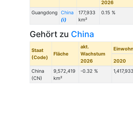
2026
Guangdong
China
177,933
0.15 %
(i)
km²
Gehört zu
China
akt.
Einwohn
Staat
Fläche
Wachstum
(Code)
2026
2020
China
9,572,419
-0.32 %
1,417,93
(CN)
km²