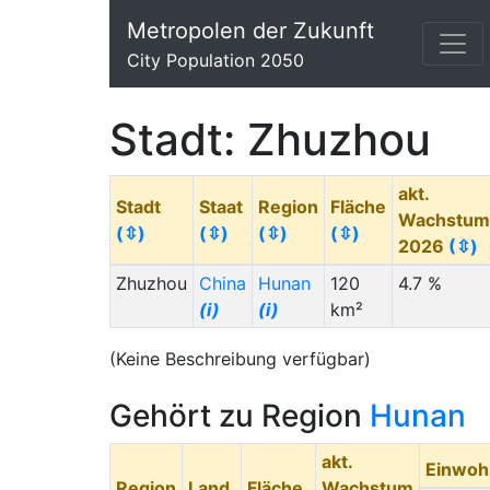
Metropolen der Zukunft
City Population 2050
Stadt: Zhuzhou
akt.
Stadt
Staat
Region
Fläche
Wachstum
(⇳)
(⇳)
(⇳)
(⇳)
2026
(⇳)
Zhuzhou
China
Hunan
120
4.7 %
(i)
(i)
km²
(Keine Beschreibung verfügbar)
Gehört zu Region
Hunan
akt.
Einwoh
Region
Land
Fläche
Wachstum