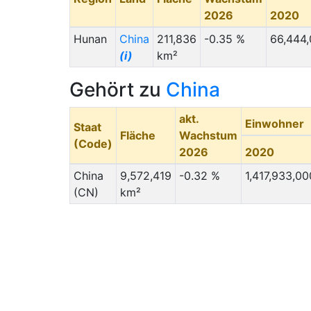
2026
2020
Hunan
China
211,836
-0.35 %
66,444
(i)
km²
Gehört zu
China
akt.
Einwohner
Staat
Fläche
Wachstum
(Code)
2026
2020
China
9,572,419
-0.32 %
1,417,933,00
(CN)
km²