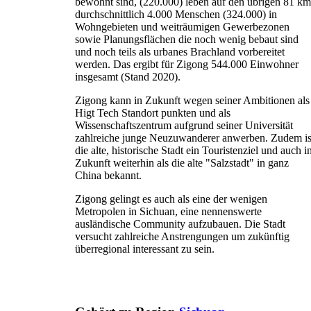
bewohnt sind, (220.000) leben auf den übrigen 81 km
durchschnittlich 4.000 Menschen (324.000) in
Wohngebieten und weiträumigen Gewerbezonen
sowie Planungsflächen die noch wenig bebaut sind
und noch teils als urbanes Brachland vorbereitet
werden. Das ergibt für Zigong 544.000 Einwohner
insgesamt (Stand 2020).
Zigong kann in Zukunft wegen seiner Ambitionen als
Higt Tech Standort punkten und als
Wissenschaftszentrum aufgrund seiner Universität
zahlreiche junge Neuzuwanderer anwerben. Zudem is
die alte, historische Stadt ein Touristenziel und auch i
Zukunft weiterhin als die alte "Salzstadt" in ganz
China bekannt.
Zigong gelingt es auch als eine der wenigen
Metropolen in Sichuan, eine nennenswerte
ausländische Community aufzubauen. Die Stadt
versucht zahlreiche Anstrengungen um zukünftig
überregional interessant zu sein.