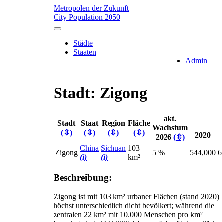
Metropolen der Zukunft
City Population 2050
Städte
Staaten
Admin
Stadt: Zigong
akt.
Stadt
Staat
Region
Fläche
Wachstum
(⇳)
(⇳)
(⇳)
(⇳)
2020
2026
(⇳)
China
Sichuan
103
Zigong
5 %
544,000
6
(i)
(i)
km²
Beschreibung:
Zigong ist mit 103 km² urbaner Flächen (stand 2020)
höchst unterschiedlich dicht bevölkert; während die
zentralen 22 km² mit 10.000 Menschen pro km²