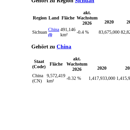
Gehört zu Region
Sichuan
akt.
Region
Land
Fläche
Wachstum
2020
2
2026
China
491,146
Sichuan
-0.4 %
83,675,000
82,8
(i)
km²
Gehört zu
China
akt.
Staat
Fläche
Wachstum
(Code)
2020
20
2026
China
9,572,419
-0.32 %
1,417,933,000
1,415,
(CN)
km²