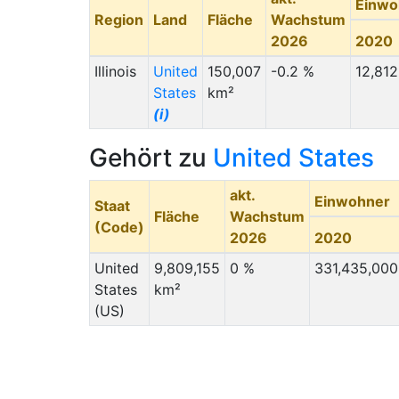
Einwo
Region
Land
Fläche
Wachstum
2026
2020
Illinois
United
150,007
-0.2 %
12,812
States
km²
(i)
Gehört zu
United States
akt.
Einwohner
Staat
Fläche
Wachstum
(Code)
2026
2020
United
9,809,155
0 %
331,435,000
States
km²
(US)