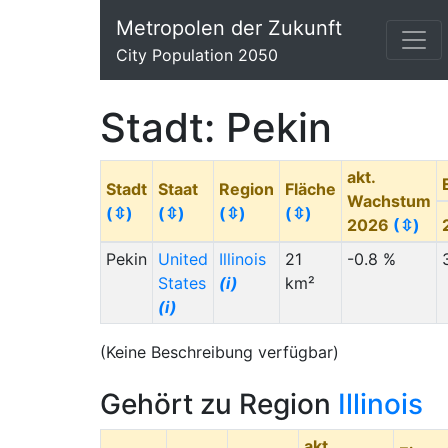
Metropolen der Zukunft
City Population 2050
Stadt: Pekin
akt.
Stadt
Staat
Region
Fläche
Wachstum
(⇳)
(⇳)
(⇳)
(⇳)
2026
(⇳)
Pekin
United
Illinois
21
-0.8 %
States
(i)
km²
(i)
(Keine Beschreibung verfügbar)
Gehört zu Region
Illinois
akt.