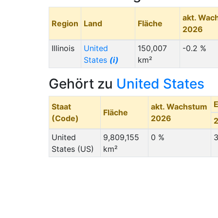
akt. Wac
Region
Land
Fläche
2026
Illinois
United
150,007
-0.2 %
States
(i)
km²
Gehört zu
United States
Staat
akt. Wachstum
Fläche
(Code)
2026
United
9,809,155
0 %
3
States (US)
km²