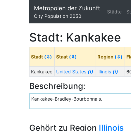
Metropolen der Zukunft
Städte
S
City Population 2050
Stadt: Kankakee
Stadt
(⇳)
Staat
(⇳)
Region
(⇳)
F
Kankakee
United States
(i)
Illinois
(i)
6
Beschreibung:
Kankakee-Bradley-Bourbonnais.
Gehört zu Region
Illinois