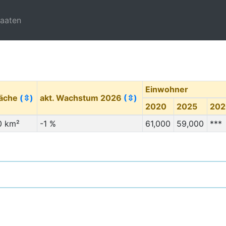
taaten
Einwohner
läche
(⇳)
akt. Wachstum 2026
(⇳)
2020
2025
202
0 km²
-1 %
61,000
59,000
***