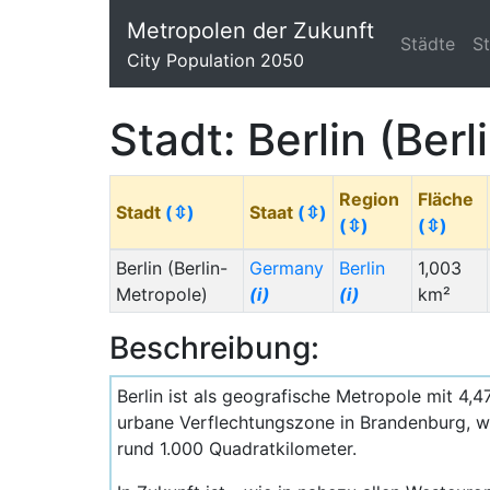
Metropolen der Zukunft
Städte
S
City Population 2050
Stadt: Berlin (Ber
Region
Fläche
Stadt
(⇳)
Staat
(⇳)
(⇳)
(⇳)
Berlin (Berlin-
Germany
Berlin
1,003
Metropole)
(i)
(i)
km²
Beschreibung:
Berlin ist als geografische Metropole mit 4
urbane Verflechtungszone in Brandenburg, w
rund 1.000 Quadratkilometer.