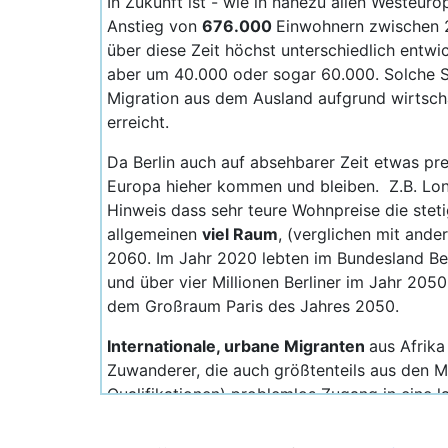
In Zukunft ist - wie in nahezu allen Westeur
Anstieg von
676.000
Einwohnern zwischen 2
über diese Zeit höchst unterschiedlich entwi
aber um 40.000 oder sogar 60.000. Solche S
Migration aus dem Ausland aufgrund wirtschaf
erreicht.
Da Berlin auch auf absehbarer Zeit etwas pr
Europa hieher kommen und bleiben. Z.B. Lon
Hinweis dass sehr teure Wohnpreise die stet
allgemeinen
viel Raum
, (verglichen mit and
2060. Im Jahr 2020 lebten im Bundesland Ber
und über vier Millionen Berliner im Jahr 205
dem Großraum Paris des Jahres 2050.
Internationale, urbane Migranten
aus Afrika
Zuwanderer, die auch größtenteils aus den Mit
Qualifikationen) problemlos Zugang in eine l
Berlins 12 Bezirke gleichen in Größe, sowie