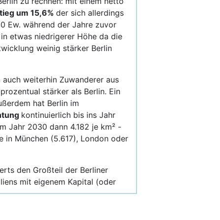
erlin zu rechnen: mit einem netto
tieg um 15,6%
der sich allerdings
000 Ew. während der Jahre zuvor
n etwas niedrigerer Höhe da die
wicklung weinig stärker Berlin
en auch weiterhin Zuwanderer aus
zentual stärker als Berlin. Ein
ußerdem hat Berlin im
chtung
kontinuierlich bis ins Jahr
Im Jahr 2030 dann 4.182 je km² -
ne in München (5.617), London oder
ts den Großteil der Berliner
iliens mit eigenem Kapital (oder
s völlig eigenen Dynamiken, woraus