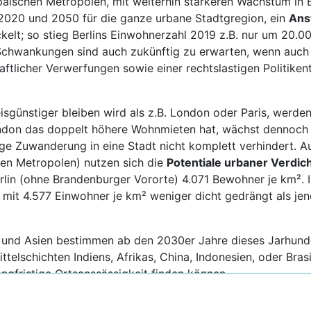
opäischen Metropolen, mit weiterhin stärkeren Wachstum in B
020 und 2050 für die ganze urbane Stadtgregion, ein
Ans
ckelt; so stieg Berlins Einwohnerzahl 2019 z.B. nur um 20.
chwankungen sind auch zukünftig zu erwarten, wenn auch i
tlicher Verwerfungen sowie einer rechtslastigen Politikent
eisgünstiger bleiben wird als z.B. London oder Paris, werd
don das doppelt höhere Wohnmieten hat, wächst dennoch pro
ige Zuwanderung in eine Stadt nicht komplett verhindert. A
eren Metropolen) nutzen sich die
Potentiale urbaner Verdi
lin (ohne Brandenburger Vororte) 4.071 Bewohner je km². 
0 mit 4.577 Einwohner je km² weniger dicht gedrängt als je
 und Asien bestimmen ab den 2030er Jahre dieses Jarhunder
telschichten Indiens, Afrikas, China, Indonesien, oder Bras
angfristige Ortsanssässigkeit finden können.
 ihrem eigenem urbanen Charakteren Großstädten mit jeweil