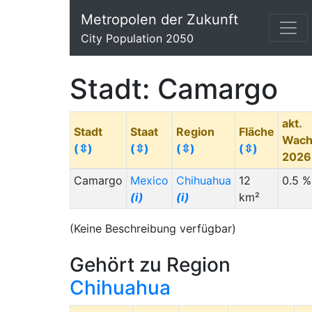
Metropolen der Zukunft
City Population 2050
Stadt: Camargo
akt.
Stadt
Staat
Region
Fläche
Wach
(⇳)
(⇳)
(⇳)
(⇳)
202
Camargo
Mexico
Chihuahua
12
0.5 %
(i)
(i)
km²
(Keine Beschreibung verfügbar)
Gehört zu Region
Chihuahua