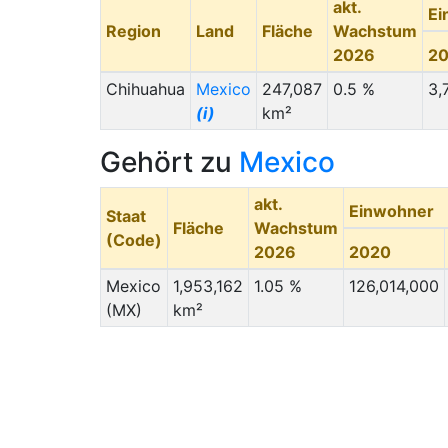
akt.
Ei
Region
Land
Fläche
Wachstum
2026
2
Chihuahua
Mexico
247,087
0.5 %
3,
(i)
km²
Gehört zu
Mexico
akt.
Einwohner
Staat
Fläche
Wachstum
(Code)
2026
2020
Mexico
1,953,162
1.05 %
126,014,000
(MX)
km²