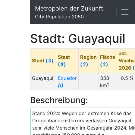
Metropolen der Zukunft
City Population 2050
Stadt: Guayaquil
akt.
Staat
Region
Fläche
Stadt
(⇳)
Wachs
(⇳)
(⇳)
(⇳)
2026
Guayaquil
Ecuador
333
-0.5 %
(i)
km²
Beschreibung:
Stand 2024: Wegen der extremen Krise das
Drogenbanden-Terrors verlassen Guayaquil
sehr viele Menschen im Gesamtjahr 2024. Mi