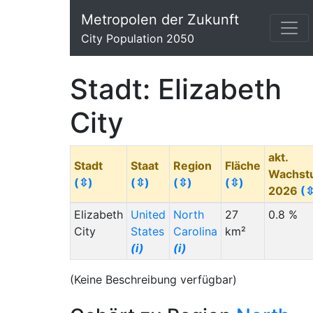
Metropolen der Zukunft
City Population 2050
Stadt: Elizabeth
City
akt.
Stadt
Staat
Region
Fläche
Wachst
(⇳)
(⇳)
(⇳)
(⇳)
2026
(⇳
Elizabeth
United
North
27
0.8 %
City
States
Carolina
km²
(i)
(i)
(Keine Beschreibung verfügbar)