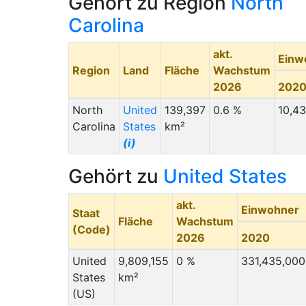
Gehört zu Region
North
Carolina
akt.
Einw
Region
Land
Fläche
Wachstum
2026
202
North
United
139,397
0.6 %
10,4
Carolina
States
km²
(i)
Gehört zu
United States
akt.
Einwohner
Staat
Fläche
Wachstum
(Code)
2026
2020
United
9,809,155
0 %
331,435,000
States
km²
(US)