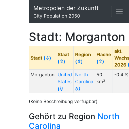
Metropolen der Zukunft
City Population 2050
Stadt: Morganton
akt.
Staat
Region
Fläche
Stadt
(⇳)
Wach
(⇳)
(⇳)
(⇳)
2026
Morganton
United
North
50
-0.4 %
States
Carolina
km²
(i)
(i)
(Keine Beschreibung verfügbar)
Gehört zu Region
North
Carolina