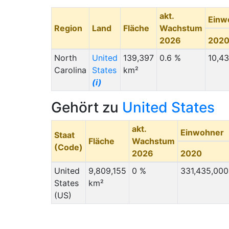
akt.
Einw
Region
Land
Fläche
Wachstum
2026
202
North
United
139,397
0.6 %
10,4
Carolina
States
km²
(i)
Gehört zu
United States
akt.
Einwohner
Staat
Fläche
Wachstum
(Code)
2026
2020
United
9,809,155
0 %
331,435,000
States
km²
(US)