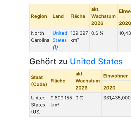
akt.
Einw
Region
Land
Fläche
Wachstum
2026
202
North
United
139,397
0.6 %
10,4
Carolina
States
km²
(i)
Gehört zu
United States
akt.
Einwohner
Staat
Fläche
Wachstum
(Code)
2026
2020
United
9,809,155
0 %
331,435,000
States
km²
(US)