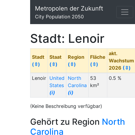
Metropolen der Zukunft
City Population 2050
Stadt: Lenoir
akt.
Stadt
Staat
Region
Fläche
Wachstum
(⇳)
(⇳)
(⇳)
(⇳)
2026
(⇳)
Lenoir
United
North
53
0.5 %
States
Carolina
km²
(i)
(i)
(Keine Beschreibung verfügbar)
Gehört zu Region
North
Carolina