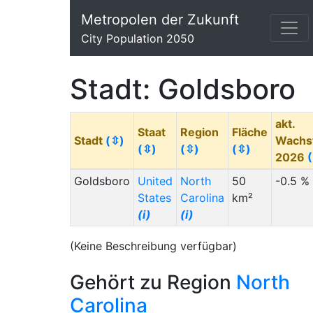
Metropolen der Zukunft
City Population 2050
Stadt: Goldsboro
akt.
Staat
Region
Fläche
Stadt
(⇳)
Wachs
(⇳)
(⇳)
(⇳)
2026
Goldsboro
United
North
50
-0.5 %
States
Carolina
km²
(i)
(i)
(Keine Beschreibung verfügbar)
Gehört zu Region
North
Carolina