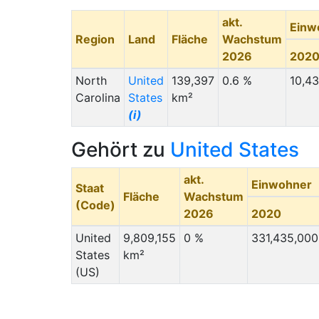
akt.
Einw
Region
Land
Fläche
Wachstum
2026
202
North
United
139,397
0.6 %
10,4
Carolina
States
km²
(i)
Gehört zu
United States
akt.
Einwohner
Staat
Fläche
Wachstum
(Code)
2026
2020
United
9,809,155
0 %
331,435,000
States
km²
(US)