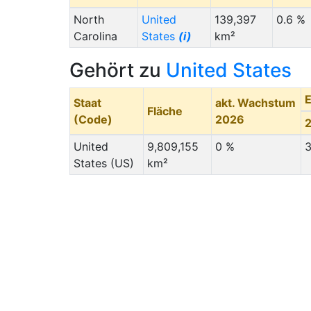
North
United
139,397
0.6 %
Carolina
States
(i)
km²
Gehört zu
United States
Staat
akt. Wachstum
Fläche
(Code)
2026
United
9,809,155
0 %
3
States (US)
km²