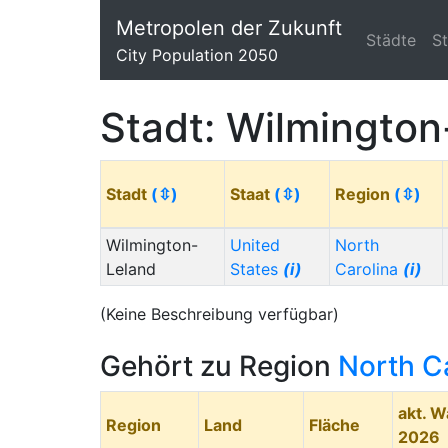
Metropolen der Zukunft
Städte
S
City Population 2050
Stadt: Wilmington
Stadt
(⇳)
Staat
(⇳)
Region
(⇳)
Wilmington-
United
North
Leland
States
(i)
Carolina
(i)
(Keine Beschreibung verfügbar)
Gehört zu Region
North C
akt. 
Region
Land
Fläche
2026