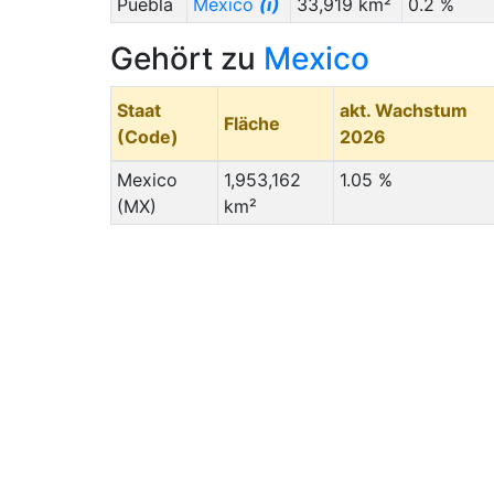
Puebla
Mexico
(i)
33,919 km²
0.2 %
Gehört zu
Mexico
Staat
akt. Wachstum
Fläche
(Code)
2026
Mexico
1,953,162
1.05 %
(MX)
km²