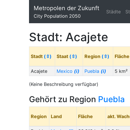
Metropolen der Zukunft
Städte
S
City Population 2050
Stadt: Acajete
Stadt
(⇳)
Staat
(⇳)
Region
(⇳)
Fläch
Acajete
Mexico
(i)
Puebla
(i)
5 km²
(Keine Beschreibung verfügbar)
Gehört zu Region
Puebla
Region
Land
Fläche
akt. Wac