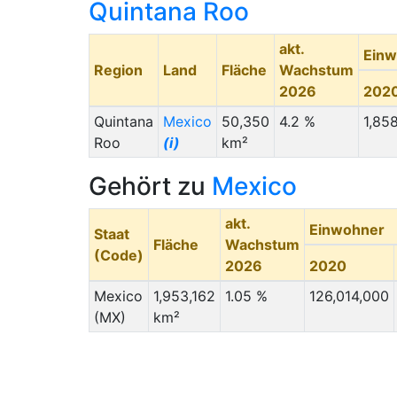
Quintana Roo
akt.
Einw
Region
Land
Fläche
Wachstum
2026
202
Quintana
Mexico
50,350
4.2 %
1,85
Roo
(i)
km²
Gehört zu
Mexico
akt.
Einwohner
Staat
Fläche
Wachstum
(Code)
2026
2020
Mexico
1,953,162
1.05 %
126,014,000
(MX)
km²