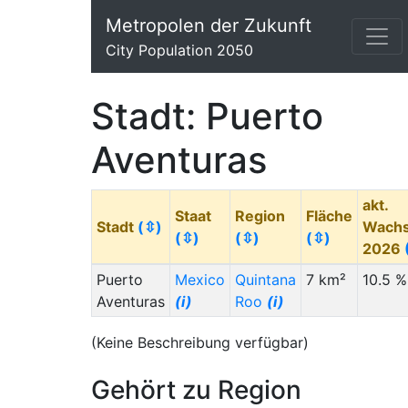
Metropolen der Zukunft
City Population 2050
Stadt: Puerto
Aventuras
akt.
Staat
Region
Fläche
Stadt
(⇳)
Wach
(⇳)
(⇳)
(⇳)
2026
Puerto
Mexico
Quintana
7 km²
10.5 %
Aventuras
(i)
Roo
(i)
(Keine Beschreibung verfügbar)
Gehört zu Region