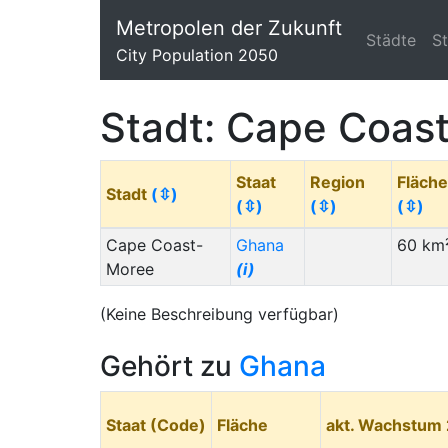
Metropolen der Zukunft
Städte
S
City Population 2050
Stadt: Cape Coas
Staat
Region
Fläche
Stadt
(⇳)
(⇳)
(⇳)
(⇳)
Cape Coast-
Ghana
60 km
Moree
(i)
(Keine Beschreibung verfügbar)
Gehört zu
Ghana
Staat (Code)
Fläche
akt. Wachstum