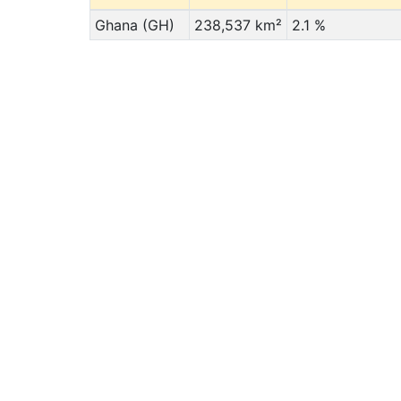
Ghana (GH)
238,537 km²
2.1 %