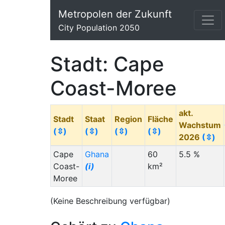
Metropolen der Zukunft
City Population 2050
Stadt: Cape
Coast-Moree
akt.
Stadt
Staat
Region
Fläche
Wachstum
(⇳)
(⇳)
(⇳)
(⇳)
2026
(⇳)
Cape
Ghana
60
5.5 %
Coast-
(i)
km²
Moree
(Keine Beschreibung verfügbar)