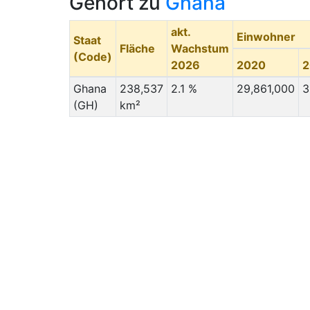
Gehört zu
Ghana
akt.
Einwohner
Staat
Fläche
Wachstum
(Code)
2026
2020
2
Ghana
238,537
2.1 %
29,861,000
3
(GH)
km²