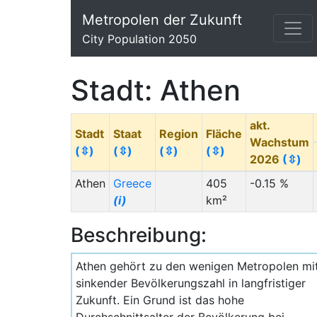
Metropolen der Zukunft
City Population 2050
Stadt: Athen
akt.
Stadt
Staat
Region
Fläche
Wachstum
(⇳)
(⇳)
(⇳)
(⇳)
2026
(⇳)
Athen
Greece
405
-0.15 %
(i)
km²
Beschreibung:
Athen gehört zu den wenigen Metropolen mi
sinkender Bevölkerungszahl in langfristiger
Zukunft. Ein Grund ist das hohe