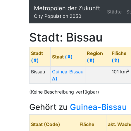
Metropolen der Zukunft
Städte
S
City Population 2050
Stadt: Bissau
Stadt
Region
Fläche
Staat
(⇳)
(⇳)
(⇳)
(⇳)
Bissau
Guinea-Bissau
101 km²
(i)
(Keine Beschreibung verfügbar)
Gehört zu
Guinea-Bissau
Staat (Code)
Fläche
akt. Wac