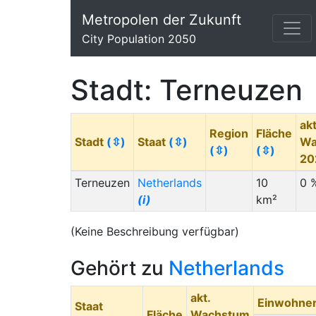
Metropolen der Zukunft
City Population 2050
Stadt: Terneuzen
akt
Region
Fläche
Stadt
(⇳)
Staat
(⇳)
Wa
(⇳)
(⇳)
20
Terneuzen
Netherlands
10
0 
(i)
km²
(Keine Beschreibung verfügbar)
Gehört zu
Netherlands
akt.
Einwohne
Staat
Fläche
Wachstum