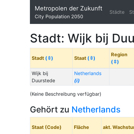
Metropolen der Zukunft
Städte
S
City Population 2050
Stadt: Wijk bij Du
Region
Stadt
(⇳)
Staat
(⇳)
(⇳)
Wijk bij
Netherlands
Duurstede
(i)
(Keine Beschreibung verfügbar)
Gehört zu
Netherlands
Staat (Code)
Fläche
akt. Wachst