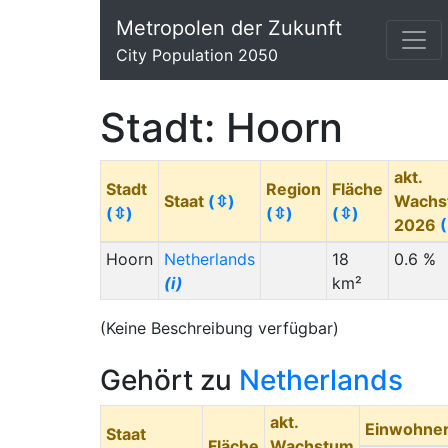
Metropolen der Zukunft
City Population 2050
Stadt: Hoorn
akt.
Stadt
Region
Fläche
Staat
(⇳)
Wachs
(⇳)
(⇳)
(⇳)
2026
Hoorn
Netherlands
18
0.6 %
(i)
km²
(Keine Beschreibung verfügbar)
Gehört zu
Netherlands
akt.
Einwohne
Staat
Fläche
Wachstum