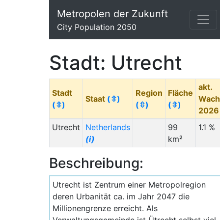
Metropolen der Zukunft
City Population 2050
Stadt: Utrecht
akt.
Stadt
Region
Fläche
Staat
(⇳)
Wach
(⇳)
(⇳)
(⇳)
202
Utrecht
Netherlands
99
1.1 %
(i)
km²
Beschreibung:
Utrecht ist Zentrum einer Metropolregion
deren Urbanität ca. im Jahr 2047 die
Millionengrenze erreicht. Als