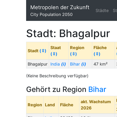
Metropolen der Zukunft
Städte
S
City Population 2050
Stadt: Bhagalpur
Staat
Region
Fläche
Stadt
(⇳)
(⇳)
(⇳)
(⇳)
Bhagalpur
India
(i)
Bihar
(i)
47 km²
(Keine Beschreibung verfügbar)
Gehört zu Region
Bihar
akt. Wachstum
Region
Land
Fläche
2026