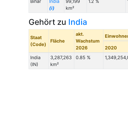
Bihar
India
99,199
1.2 %
(i)
km²
Gehört zu
India
akt.
Einwohne
Staat
Fläche
Wachstum
(Code)
2026
2020
India
3,287,263
0.85 %
1,349,254
(IN)
km²