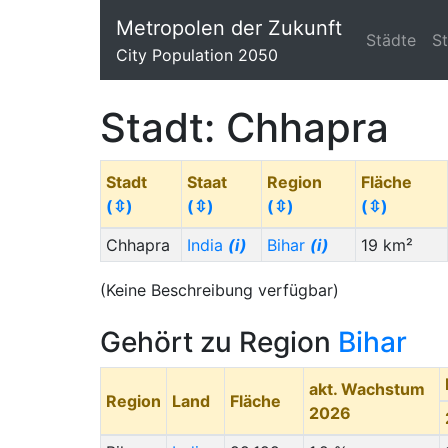
Metropolen der Zukunft
Städte
S
City Population 2050
Stadt: Chhapra
Stadt
Staat
Region
Fläche
(⇳)
(⇳)
(⇳)
(⇳)
Chhapra
India
(i)
Bihar
(i)
19 km²
(Keine Beschreibung verfügbar)
Gehört zu Region
Bihar
akt. Wachstum
Region
Land
Fläche
2026