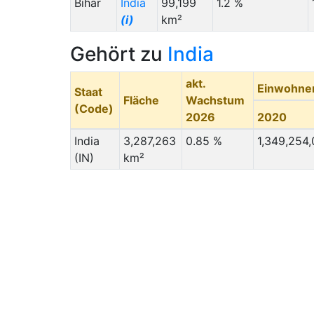
Bihar
India
99,199
1.2 %
(i)
km²
Gehört zu
India
akt.
Einwohne
Staat
Fläche
Wachstum
(Code)
2026
2020
India
3,287,263
0.85 %
1,349,254
(IN)
km²