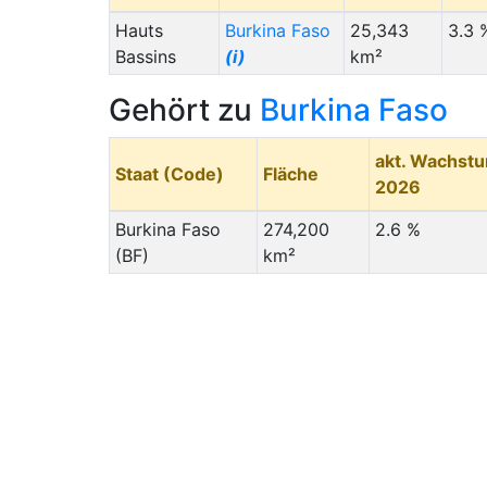
Hauts
Burkina Faso
25,343
3.3 
Bassins
(i)
km²
Gehört zu
Burkina Faso
akt. Wachst
Staat (Code)
Fläche
2026
Burkina Faso
274,200
2.6 %
(BF)
km²