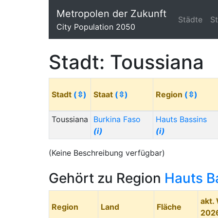
Metropolen der Zukunft
Städte
S
City Population 2050
Stadt: Toussiana
Stadt
(⇳)
Staat
(⇳)
Region
(⇳)
Toussiana
Burkina Faso
Hauts Bassins
(i)
(i)
(Keine Beschreibung verfügbar)
Gehört zu Region
Hauts B
akt.
Region
Land
Fläche
202