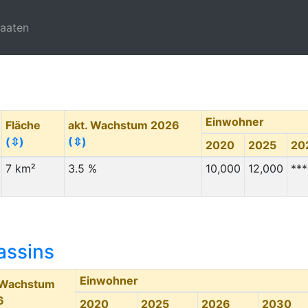
taaten
Einwohner
Fläche
akt. Wachstum 2026
(⇳)
(⇳)
2020
2025
20
7 km²
3.5 %
10,000
12,000
***
assins
Einwohner
 Wachstum
6
2020
2025
2026
2030