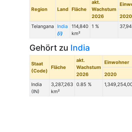
akt.
Einw
Region
Land
Fläche
Wachstum
2026
2020
Telangana
India
114,840
1 %
37,9
(i)
km²
Gehört zu
India
akt.
Einwohner
Staat
Fläche
Wachstum
(Code)
2026
2020
India
3,287,263
0.85 %
1,349,254,0
(IN)
km²