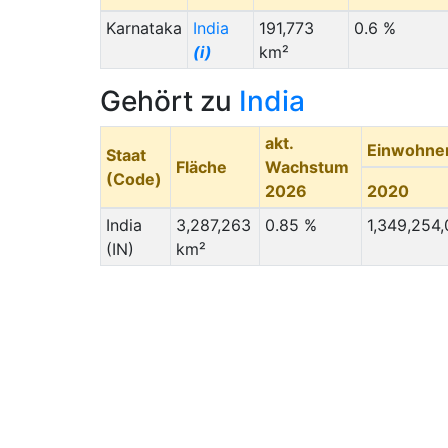
Karnataka
India
191,773
0.6 %
(i)
km²
Gehört zu
India
akt.
Einwohne
Staat
Fläche
Wachstum
(Code)
2026
2020
India
3,287,263
0.85 %
1,349,254
(IN)
km²