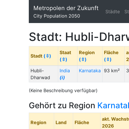
Metropolen der Zukunft
Städte
S
City Population 2050
Stadt: Hubli-Dha
Staat
Region
Fläche
a
Stadt
(⇳)
(⇳)
(⇳)
(⇳)
Hubli-
India
Karnataka
93 km²
3
Dharwad
(i)
(Keine Beschreibung verfügbar)
Gehört zu Region
Karnata
akt. Wachs
Region
Land
Fläche
2026