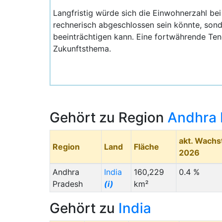
Langfristig würde sich die Einwohnerzahl bei e
rechnerisch abgeschlossen sein könnte, son
beeinträchtigen kann. Eine fortwährende Ten
Zukunftsthema.
Gehört zu Region
Andhra 
akt. Wach
Region
Land
Fläche
2026
Andhra
India
160,229
0.4 %
Pradesh
(i)
km²
Gehört zu
India