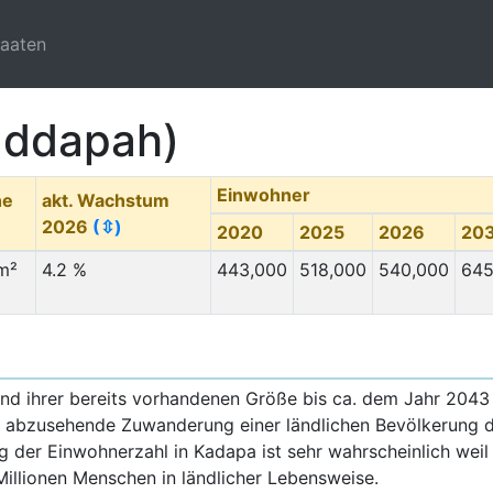
taaten
uddapah)
Einwohner
he
akt. Wachstum
2026
(⇳)
2020
2025
2026
20
m²
4.2 %
443,000
518,000
540,000
645
nd ihrer bereits vorhandenen Größe bis ca. dem Jahr 2043 z
h abzusehende Zuwanderung einer ländlichen Bevölkerung d
g der Einwohnerzahl in Kadapa ist sehr wahrscheinlich weil
Millionen Menschen in ländlicher Lebensweise.