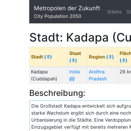
Metropolen der Zukunft
Städte
S
City Population 2050
Stadt: Kadapa (C
Staat
Fläc
Stadt
(⇳)
Region
(⇳)
(⇳)
(⇳)
Kadapa
India
Andhra
26 k
(Cuddapah)
(i)
Pradesh
Beschreibung:
Die Großstadt Kadapa entwickelt sich aufgru
starke Wachstum ergibt sich durch eine noc
Urbanisierung in die Städte. Eine Verdopplun
Einzugsgebiet verfügt mit bereits mehreren 