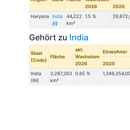
2026
2020
Haryana
India
44,222
1.5 %
29,672
(i)
km²
Gehört zu
India
akt.
Einwohner
Staat
Fläche
Wachstum
(Code)
2026
2020
India
3,287,263
0.85 %
1,349,254,0
(IN)
km²