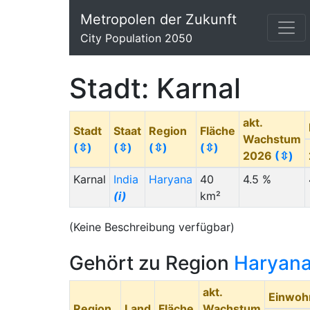
Metropolen der Zukunft
City Population 2050
Stadt: Karnal
akt.
Stadt
Staat
Region
Fläche
Wachstum
(⇳)
(⇳)
(⇳)
(⇳)
2026
(⇳)
Karnal
India
Haryana
40
4.5 %
(i)
km²
(Keine Beschreibung verfügbar)
Gehört zu Region
Haryan
akt.
Einwoh
Region
Land
Fläche
Wachstum