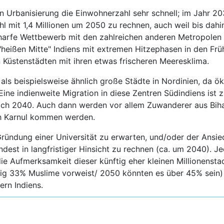
n Urbanisierung die Einwohnerzahl sehr schnell; im Jahr 20
ohl mit 1,4 Millionen um 2050 zu rechnen, auch weil bis dahi
harfe Wettbewerb mit den zahlreichen anderen Metropolen
r "heißen Mitte" Indiens mit extremen Hitzephasen in den 
 Küstenstädten mit ihren etwas frischeren Meeresklima.
 als beispielsweise ähnlich große Städte in Nordinien, d
 Eine indienweite Migration in diese Zentren Südindiens ist
 nach 2040. Auch dann werden vor allem Zuwanderer aus Bih
h Karnul kommen werden.
Gründung einer Universität zu erwarten, und/oder der Ansied
indest in langfristiger Hinsicht zu rechnen (ca. um 2040). J
ie Aufmerksamkeit dieser künftig eher kleinen Millionensta
ig 33% Muslime vorweist/ 2050 könnten es über 45% sein) 
ern Indiens.