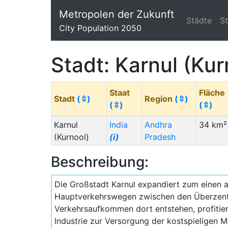
Metropolen der Zukunft
Städte
S
City Population 2050
Stadt: Karnul (Kur
Staat
Fläche
Stadt
(⇳)
Region
(⇳)
(⇳)
(⇳)
Karnul
India
Andhra
34 km²
(Kurnool)
(i)
Pradesh
Beschreibung:
Die Großstadt Karnul expandiert zum einen 
Hauptverkehrswegen zwischen den Überzent
Verkehrsaufkommen dort entstehen, profitie
Industrie zur Versorgung der kostspieligen 