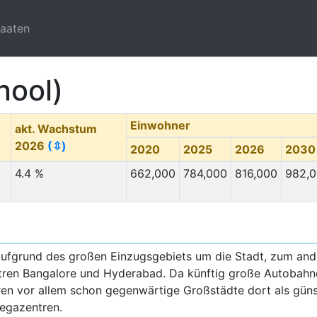
taaten
nool)
Einwohner
akt. Wachstum
2026
(⇳)
2020
2025
2026
2030
4.4 %
662,000
784,000
816,000
982,
aufgrund des großen Einzugsgebiets um die Stadt, zum an
ren Bangalore und Hyderabad. Da künftig große Autobah
ren vor allem schon gegenwärtige Großstädte dort als güns
Megazentren.