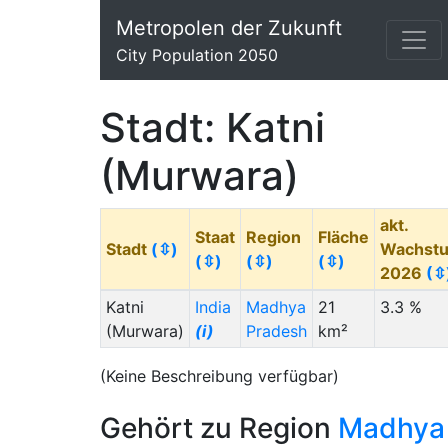
Metropolen der Zukunft
City Population 2050
Stadt: Katni
(Murwara)
akt.
Staat
Region
Fläche
Stadt
(⇳)
Wachst
(⇳)
(⇳)
(⇳)
2026
(⇳
Katni
India
Madhya
21
3.3 %
(Murwara)
(i)
Pradesh
km²
(Keine Beschreibung verfügbar)
Gehört zu Region
Madhya