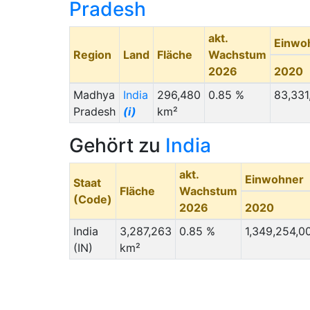
Pradesh
akt.
Einwo
Region
Land
Fläche
Wachstum
2026
2020
Madhya
India
296,480
0.85 %
83,331
Pradesh
(i)
km²
Gehört zu
India
akt.
Einwohner
Staat
Fläche
Wachstum
(Code)
2026
2020
India
3,287,263
0.85 %
1,349,254,0
(IN)
km²