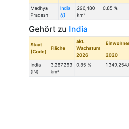
Madhya
India
296,480
0.85 %
Pradesh
(i)
km²
Gehört zu
India
akt.
Einwohne
Staat
Fläche
Wachstum
(Code)
2026
2020
India
3,287,263
0.85 %
1,349,254
(IN)
km²