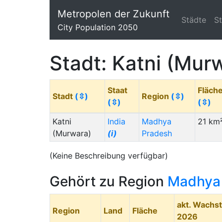
Metropolen der Zukunft
Städte
S
City Population 2050
Stadt: Katni (Mur
Staat
Fläch
Stadt
(⇳)
Region
(⇳)
(⇳)
(⇳)
Katni
India
Madhya
21 km
(Murwara)
(i)
Pradesh
(Keine Beschreibung verfügbar)
Gehört zu Region
Madhya
akt. Wachs
Region
Land
Fläche
2026