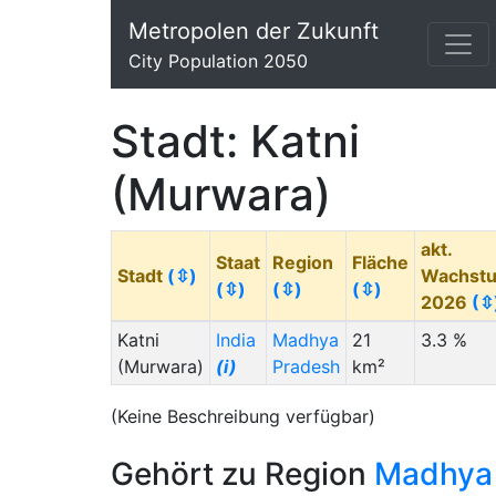
Metropolen der Zukunft
City Population 2050
Stadt: Katni
(Murwara)
akt.
Staat
Region
Fläche
Stadt
(⇳)
Wachst
(⇳)
(⇳)
(⇳)
2026
(⇳
Katni
India
Madhya
21
3.3 %
(Murwara)
(i)
Pradesh
km²
(Keine Beschreibung verfügbar)
Gehört zu Region
Madhya