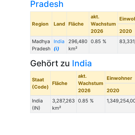
Pradesh
akt.
Einwo
Region
Land
Fläche
Wachstum
2026
2020
Madhya
India
296,480
0.85 %
83,331
Pradesh
(i)
km²
Gehört zu
India
akt.
Einwohner
Staat
Fläche
Wachstum
(Code)
2026
2020
India
3,287,263
0.85 %
1,349,254,0
(IN)
km²