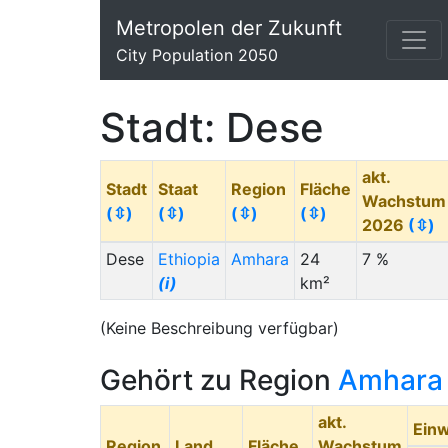
Metropolen der Zukunft
City Population 2050
Stadt: Dese
akt.
Stadt
Staat
Region
Fläche
Wachstum
(⇳)
(⇳)
(⇳)
(⇳)
2026
(⇳)
Dese
Ethiopia
Amhara
24
7 %
(i)
km²
(Keine Beschreibung verfügbar)
Gehört zu Region
Amhara
akt.
Ein
Region
Land
Fläche
Wachstum