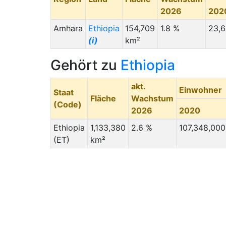
2026
202
Amhara
Ethiopia
154,709
1.8 %
23,6
(i)
km²
Gehört zu
Ethiopia
akt.
Einwohner
Staat
Fläche
Wachstum
(Code)
2026
2020
Ethiopia
1,133,380
2.6 %
107,348,000
(ET)
km²