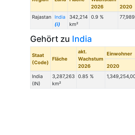
2026
2020
Rajastan
India
342,214
0.9 %
77,989
(i)
km²
Gehört zu
India
akt.
Einwohner
Staat
Fläche
Wachstum
(Code)
2026
2020
India
3,287,263
0.85 %
1,349,254,0
(IN)
km²