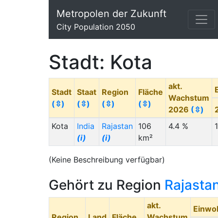
Metropolen der Zukunft
City Population 2050
Stadt: Kota
akt.
Stadt
Staat
Region
Fläche
Wachstum
(⇳)
(⇳)
(⇳)
(⇳)
2026
(⇳)
Kota
India
Rajastan
106
4.4 %
(i)
(i)
km²
(Keine Beschreibung verfügbar)
Gehört zu Region
Rajasta
akt.
Einwo
Region
Land
Fläche
Wachstum