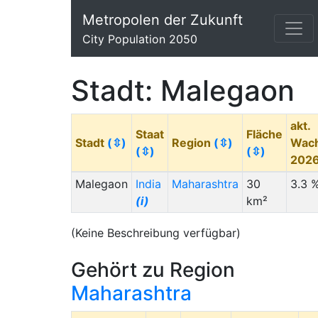
Metropolen der Zukunft
City Population 2050
Stadt: Malegaon
akt.
Staat
Fläche
Stadt
(⇳)
Region
(⇳)
Wac
(⇳)
(⇳)
202
Malegaon
India
Maharashtra
30
3.3 
(i)
km²
(Keine Beschreibung verfügbar)
Gehört zu Region
Maharashtra