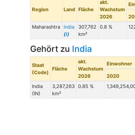
akt.
Ei
Region
Land
Fläche
Wachstum
2026
20
Maharashtra
India
307,762
0.8 %
12
(i)
km²
Gehört zu
India
akt.
Einwohner
Staat
Fläche
Wachstum
(Code)
2026
2020
India
3,287,263
0.85 %
1,349,254,0
(IN)
km²