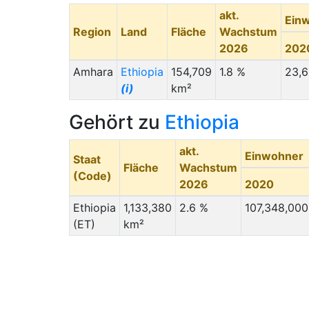
akt.
Ein
Region
Land
Fläche
Wachstum
2026
202
Amhara
Ethiopia
154,709
1.8 %
23,6
(i)
km²
Gehört zu
Ethiopia
akt.
Einwohner
Staat
Fläche
Wachstum
(Code)
2026
2020
Ethiopia
1,133,380
2.6 %
107,348,000
(ET)
km²