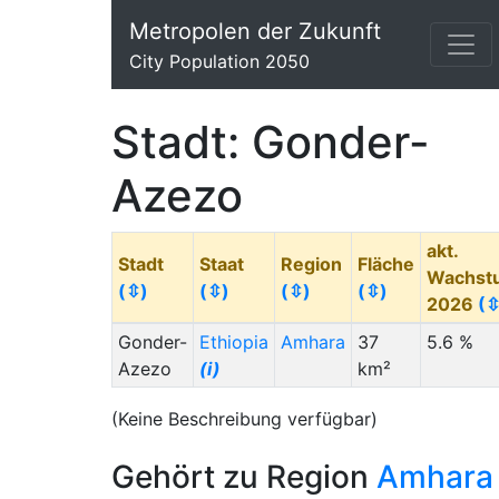
Metropolen der Zukunft
City Population 2050
Stadt: Gonder-
Azezo
akt.
Stadt
Staat
Region
Fläche
Wachst
(⇳)
(⇳)
(⇳)
(⇳)
2026
(⇳
Gonder-
Ethiopia
Amhara
37
5.6 %
Azezo
(i)
km²
(Keine Beschreibung verfügbar)
Gehört zu Region
Amhara