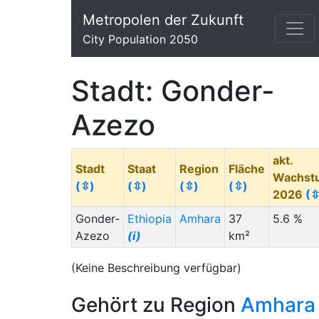
Metropolen der Zukunft
City Population 2050
Stadt: Gonder-
Azezo
akt.
Stadt
Staat
Region
Fläche
Wachst
(⇳)
(⇳)
(⇳)
(⇳)
2026
(⇳
Gonder-
Ethiopia
Amhara
37
5.6 %
Azezo
(i)
km²
(Keine Beschreibung verfügbar)
Gehört zu Region
Amhara