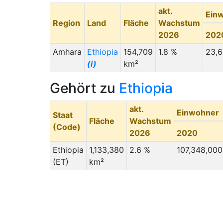
akt.
Ein
Region
Land
Fläche
Wachstum
2026
202
Amhara
Ethiopia
154,709
1.8 %
23,6
(i)
km²
Gehört zu
Ethiopia
akt.
Einwohner
Staat
Fläche
Wachstum
(Code)
2026
2020
Ethiopia
1,133,380
2.6 %
107,348,000
(ET)
km²