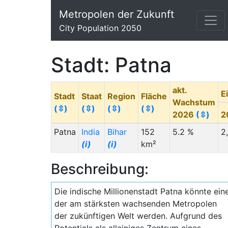
Metropolen der Zukunft
City Population 2050
Stadt: Patna
akt.
E
Stadt
Staat
Region
Fläche
Wachstum
(⇳)
(⇳)
(⇳)
(⇳)
2026
(⇳)
2
Patna
India
Bihar
152
5.2 %
2
(i)
(i)
km²
Beschreibung:
Die indische Millionenstadt Patna könnte ein
der am stärksten wachsenden Metropolen
der zukünftigen Welt werden. Aufgrund des