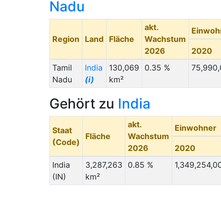
Nadu
akt.
Einwoh
Region
Land
Fläche
Wachstum
2026
2020
Tamil
India
130,069
0.35 %
75,990
Nadu
(i)
km²
Gehört zu
India
akt.
Einwohner
Staat
Fläche
Wachstum
(Code)
2026
2020
India
3,287,263
0.85 %
1,349,254,0
(IN)
km²