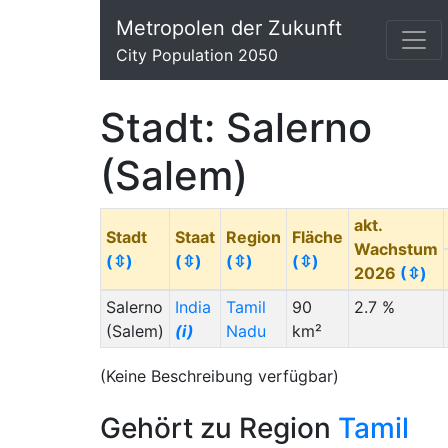
Metropolen der Zukunft
City Population 2050
Stadt: Salerno
(Salem)
akt.
Stadt
Staat
Region
Fläche
Wachstum
(⇳)
(⇳)
(⇳)
(⇳)
2026
(⇳)
Salerno
India
Tamil
90
2.7 %
(Salem)
(i)
Nadu
km²
(Keine Beschreibung verfügbar)
Gehört zu Region
Tamil