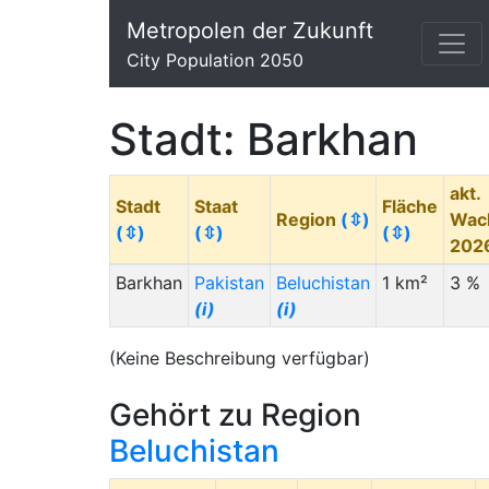
Metropolen der Zukunft
City Population 2050
Stadt: Barkhan
akt.
Stadt
Staat
Fläche
Region
(⇳)
Wac
(⇳)
(⇳)
(⇳)
202
Barkhan
Pakistan
Beluchistan
1 km²
3 %
(i)
(i)
(Keine Beschreibung verfügbar)
Gehört zu Region
Beluchistan