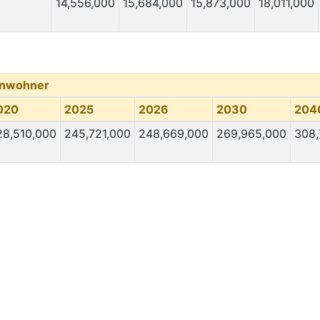
14,556,000
15,684,000
15,873,000
18,011,000
inwohner
020
2025
2026
2030
204
28,510,000
245,721,000
248,669,000
269,965,000
308,