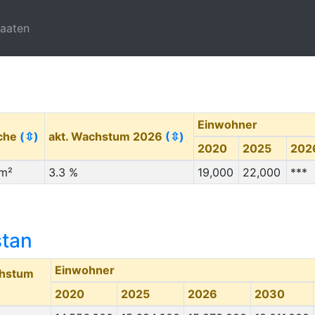
taaten
Einwohner
äche
(⇳)
akt. Wachstum 2026
(⇳)
2020
2025
202
m²
3.3 %
19,000
22,000
***
stan
Einwohner
chstum
2020
2025
2026
2030