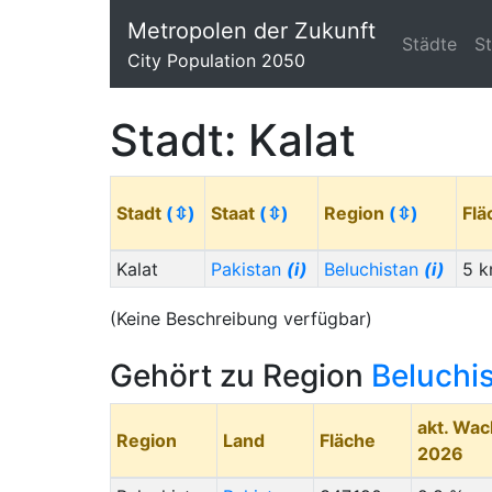
Metropolen der Zukunft
Städte
S
City Population 2050
Stadt: Kalat
Stadt
(⇳)
Staat
(⇳)
Region
(⇳)
Fl
Kalat
Pakistan
(i)
Beluchistan
(i)
5 k
(Keine Beschreibung verfügbar)
Gehört zu Region
Beluchi
akt. Wa
Region
Land
Fläche
2026