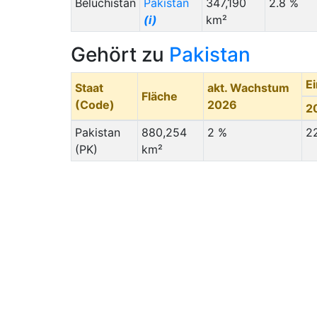
Beluchistan
Pakistan
347,190
2.8 %
(i)
km²
Gehört zu
Pakistan
E
Staat
akt. Wachstum
Fläche
(Code)
2026
2
Pakistan
880,254
2 %
2
(PK)
km²