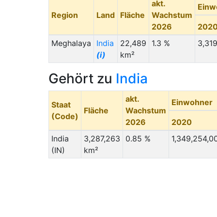
akt.
Einw
Region
Land
Fläche
Wachstum
2026
202
Meghalaya
India
22,489
1.3 %
3,31
(i)
km²
Gehört zu
India
akt.
Einwohner
Staat
Fläche
Wachstum
(Code)
2026
2020
India
3,287,263
0.85 %
1,349,254,0
(IN)
km²