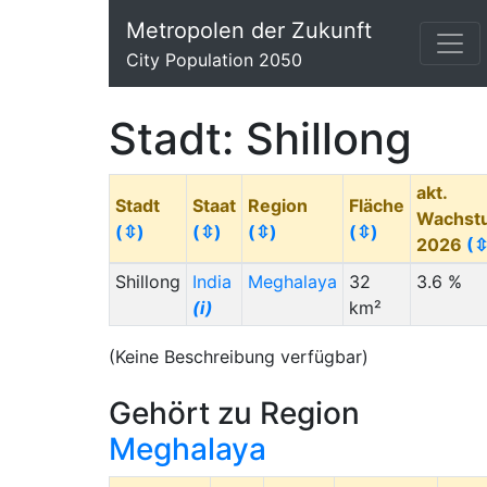
Metropolen der Zukunft
City Population 2050
Stadt: Shillong
akt.
Stadt
Staat
Region
Fläche
Wachst
(⇳)
(⇳)
(⇳)
(⇳)
2026
(⇳
Shillong
India
Meghalaya
32
3.6 %
(i)
km²
(Keine Beschreibung verfügbar)
Gehört zu Region
Meghalaya