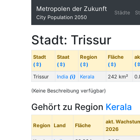
Metropolen der Zukunft
Städte
S
City Population 2050
Stadt: Trissur
Stadt
Staat
Region
Fläche
ak
(⇳)
(⇳)
(⇳)
(⇳)
(⇳
Trissur
India
(i)
Kerala
242 km²
0.
(Keine Beschreibung verfügbar)
Gehört zu Region
Kerala
akt. Wachstu
Region
Land
Fläche
2026