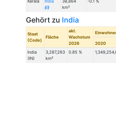
Kerala
India
38,864
-0.1 %
(i)
km²
Gehört zu
India
akt.
Einwohne
Staat
Fläche
Wachstum
(Code)
2026
2020
India
3,287,263
0.85 %
1,349,254
(IN)
km²