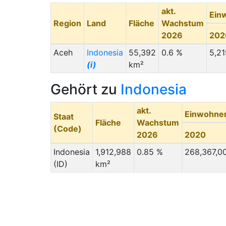
akt.
Ein
Region
Land
Fläche
Wachstum
2026
202
Aceh
Indonesia
55,392
0.6 %
5,2
(i)
km²
Gehört zu
Indonesia
akt.
Einwohne
Staat
Fläche
Wachstum
(Code)
2026
2020
Indonesia
1,912,988
0.85 %
268,367,0
(ID)
km²