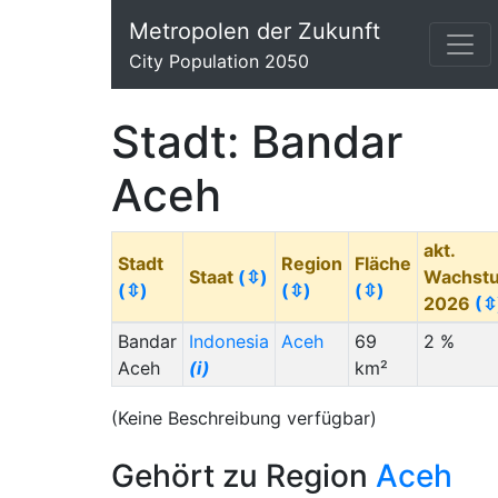
Metropolen der Zukunft
City Population 2050
Stadt: Bandar
Aceh
akt.
Stadt
Region
Fläche
Staat
(⇳)
Wachst
(⇳)
(⇳)
(⇳)
2026
(⇳
Bandar
Indonesia
Aceh
69
2 %
Aceh
(i)
km²
(Keine Beschreibung verfügbar)
Gehört zu Region
Aceh