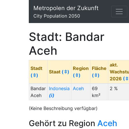
Metropolen der Zukunft
City Population 2050
Stadt: Bandar
Aceh
akt.
Stadt
Region
Fläche
Staat
(⇳)
Wachst
(⇳)
(⇳)
(⇳)
2026
(⇳
Bandar
Indonesia
Aceh
69
2 %
Aceh
(i)
km²
(Keine Beschreibung verfügbar)
Gehört zu Region
Aceh