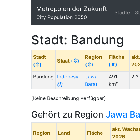
Metropolen der Zukunft
Städte
S
City Population 2050
Stadt: Bandung
Stadt
Region
Fläche
akt
Staat
(⇳)
(⇳)
(⇳)
(⇳)
20
Bandung
Indonesia
Jawa
491
2.2
(i)
Barat
km²
(Keine Beschreibung verfügbar)
Gehört zu Region
Jawa Ba
akt. Wach
Region
Land
Fläche
2026