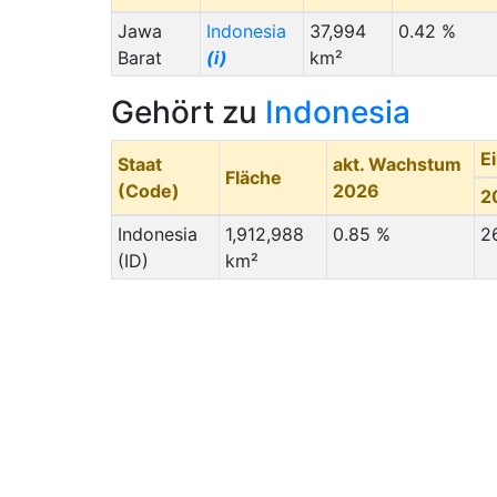
Jawa
Indonesia
37,994
0.42 %
Barat
(i)
km²
Gehört zu
Indonesia
E
Staat
akt. Wachstum
Fläche
(Code)
2026
2
Indonesia
1,912,988
0.85 %
2
(ID)
km²