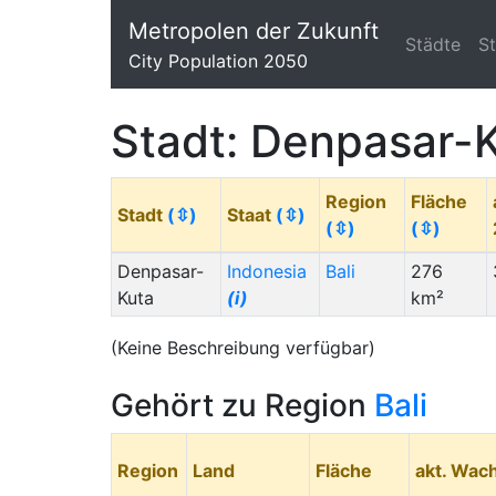
Metropolen der Zukunft
Städte
S
City Population 2050
Stadt: Denpasar-
Region
Fläche
Stadt
(⇳)
Staat
(⇳)
(⇳)
(⇳)
Denpasar-
Indonesia
Bali
276
Kuta
(i)
km²
(Keine Beschreibung verfügbar)
Gehört zu Region
Bali
Region
Land
Fläche
akt. Wac