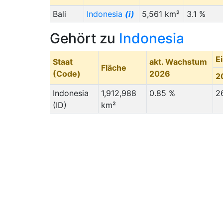
Bali
Indonesia
(i)
5,561 km²
3.1 %
Gehört zu
Indonesia
E
Staat
akt. Wachstum
Fläche
(Code)
2026
2
Indonesia
1,912,988
0.85 %
2
(ID)
km²